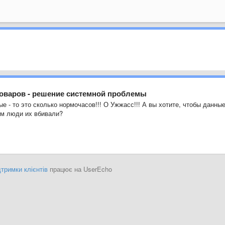
товаров - решение системной проблемы
е - то это сколько нормочасов!!! О Ужжасс!!! А вы хотите, чтобы данны
ом люди их вбивали?
тримки клієнтів
працює на UserEcho