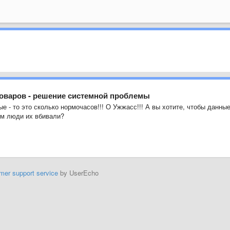
товаров - решение системной проблемы
е - то это сколько нормочасов!!! О Ужжасс!!! А вы хотите, чтобы данны
ом люди их вбивали?
mer support service
by UserEcho