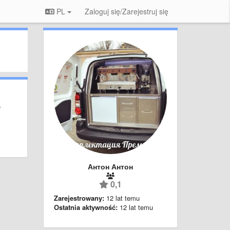
PL
Zaloguj się/Zarejestruj się
е
Антон Антон
0,1
Zarejestrowany:
12 lat temu
Ostatnia aktywność:
12 lat temu