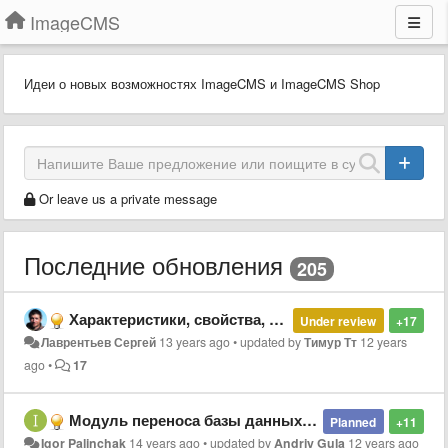
ImageCMS
Идеи о новых возможностях ImageCMS и ImageCMS Shop
Or leave us a private message
Последние обновления
205
Характеристики, свойства, варианты товаров - решение системной проблемы
Under review
+17
Лаврентьев Сергей
13 years ago
•
updated by
Тимур Тт
12 years
ago
•
17
Модуль переноса базы данных категорий, товаров, пользователей, заказов из opencart.
Planned
+11
Igor Palinchak
14 years ago
•
updated by
Andriy Gula
12 years ago