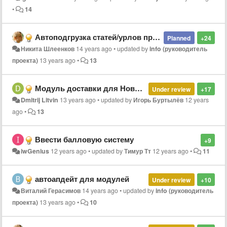
•
14
Автоподгрузка статей/урлов при перелинковке или добавлении меню
Planned
+24
Никита Шлеенков
14 years ago
•
updated by
info (руководитель
проекта)
13 years ago
•
13
Модуль доставки для Новой Почты
Under review
+17
Dmitrij Litvin
13 years ago
•
updated by
Игорь Буртылёв
12 years
ago
•
13
Ввести балловую систему
+9
iwGenius
12 years ago
•
updated by
Тимур Тт
12 years ago
•
11
автоапдейт для модулей
Under review
+10
Виталий Герасимов
14 years ago
•
updated by
info (руководитель
проекта)
13 years ago
•
10