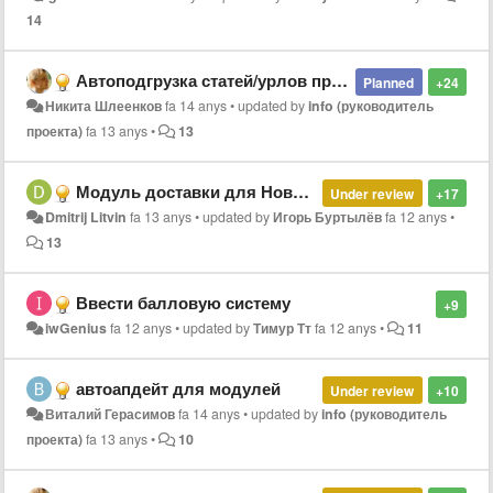
14
Автоподгрузка статей/урлов при перелинковке или добавлении меню
Planned
+24
Никита Шлеенков
fa 14 anys
•
updated by
info (руководитель
проекта)
fa 13 anys
•
13
Модуль доставки для Новой Почты
Under review
+17
Dmitrij Litvin
fa 13 anys
•
updated by
Игорь Буртылёв
fa 12 anys
•
13
Ввести балловую систему
+9
iwGenius
fa 12 anys
•
updated by
Тимур Тт
fa 12 anys
•
11
автоапдейт для модулей
Under review
+10
Виталий Герасимов
fa 14 anys
•
updated by
info (руководитель
проекта)
fa 13 anys
•
10