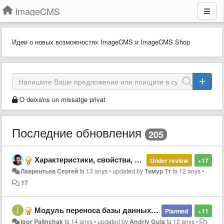
ImageCMS
Идеи о новых возможностях ImageCMS и ImageCMS Shop
O deixa'ns un missatge privat
Последние обновления
205
Характеристики, свойства, варианты товаров - решение системной проблемы
Under review
+17
Лаврентьев Сергей
fa 13 anys
•
updated by
Тимур Тт
fa 12 anys
•
17
Модуль переноса базы данных категорий, товаров, пользователей, заказов из opencart.
Planned
+11
Igor Palinchak
fa 14 anys
•
updated by
Andriy Gula
fa 12 anys
•