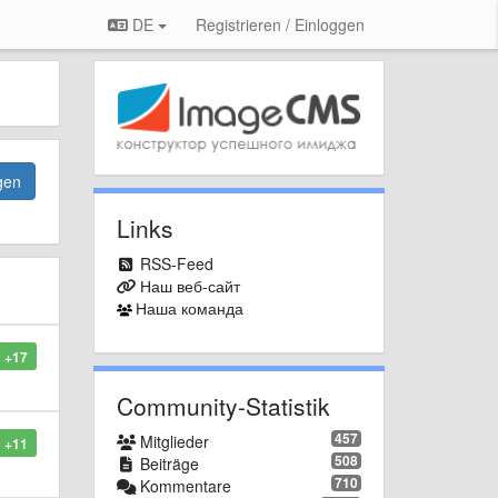
DE
Registrieren / Einloggen
gen
Links
RSS-Feed
Наш веб-сайт
Наша команда
+17
Community-Statistik
457
Mitglieder
+11
508
Beiträge
710
Kommentare