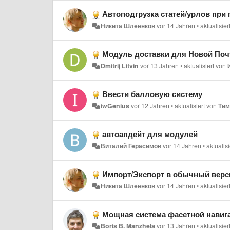
Автоподгрузка статей/урлов при
Никита Шлеенков
vor 14 Jahren
•
aktualisie
Модуль доставки для Новой По
Dmitrij Litvin
vor 13 Jahren
•
aktualisiert von
Ввести балловую систему
iwGenius
vor 12 Jahren
•
aktualisiert von
Тим
автоапдейт для модулей
Виталий Герасимов
vor 14 Jahren
•
aktualis
Импорт/Экспорт в обычный вер
Никита Шлеенков
vor 14 Jahren
•
aktualisie
Мощная система фасетной навиг
Boris B. Manzhela
vor 13 Jahren
•
aktualisie