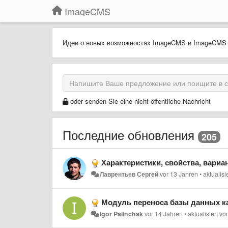
ImageCMS
Идеи о новых возможностях ImageCMS и ImageCMS
oder senden Sie eine nicht öffentliche Nachricht
Последние обновления
205
Характеристики, свойства, вари
Лаврентьев Сергей
vor 13 Jahren
•
aktualisi
Модуль переноса базы данных катего
Igor Palinchak
vor 14 Jahren
•
aktualisiert v