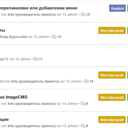
 перелинковке или добавлении меню
Geplant
rt von
info (руководитель проекта)
vor 13 Jahren
•
13
чты
Wird überprüft
Игорь Буртылёв
vor 12 Jahren
•
13
ур Тт
vor 12 Jahren
•
11
Wird überprüft
iert von
info (руководитель проекта)
vor 13 Jahren
•
10
сии ImageCMS
Wird überprüft
rt von
info (руководитель проекта)
vor 14 Jahren
•
9
ации
Wird überprüft
rt von
info (руководитель проекта)
vor 13 Jahren
•
8