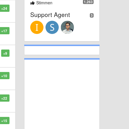
1.263
Stimmen
+24
Support Agent
3
+17
+9
+10
+22
+15