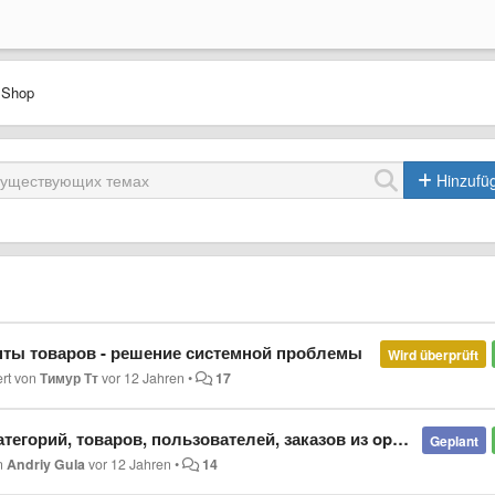
 Shop
Hinzufü
анты товаров - решение системной проблемы
Wird überprüft
ert von
Тимур Тт
vor 12 Jahren
•
17
рий, товаров, пользователей, заказов из opencart.
Geplant
on
Andriy Gula
vor 12 Jahren
•
14