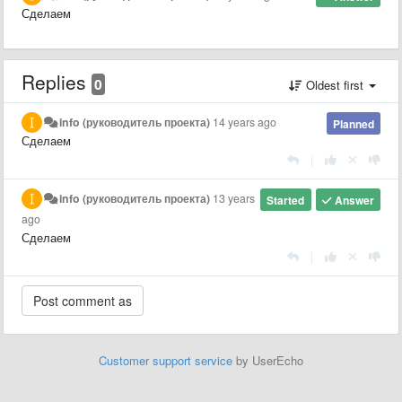
Сделаем
Replies
0
Oldest first
info (руководитель проекта)
14 years ago
Planned
Сделаем
|
info (руководитель проекта)
13 years
Started
Answer
ago
Сделаем
|
Customer support service
by UserEcho