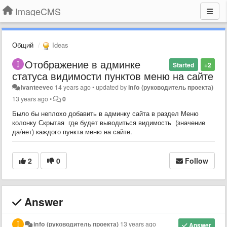
ImageCMS
Общий
Ideas
Отображение в админке
Started
+2
статуса видимости пунктов меню на сайте
ivanteevec
14 years ago
•
updated by
info (руководитель проекта)
13 years ago
•
0
Было бы неплохо добавить в админку сайта в раздел Меню
колонку Скрытая где будет выводиться видимость (значение
да/нет) каждого пункта меню на сайте.
2
0
Follow
Answer
info (руководитель проекта)
13 years ago
Answer