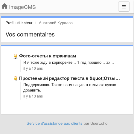
ImageCMS
Profil utilisateur
Анатолий Куралов
Vos commentaires
Фото-отчеты к страницам
И я тоже жду в корпорейте... 1 год прошло... эх...
il y a 10 ans
Простенький редактор текста в &quot;Отзывы клиентов&quot;
Поддерживаю. Также пагиннацию в отзывах нужно
добавить.
il y a 13 ans
Service d'assistance aux clients
par UserEcho