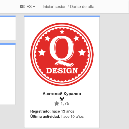
ES
Iniciar sesión / Darse de alta
Анатолий Куралов
1,75
Registrado:
hace 13 años
Última actividad:
hace 10 años