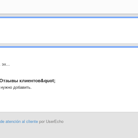
 эх...
t;Отзывы клиентов&quot;
 нужно добавить.
 de atención al cliente
por UserEcho