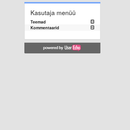
Kasutaja menüü
Teemad
4
Kommentaarid
2