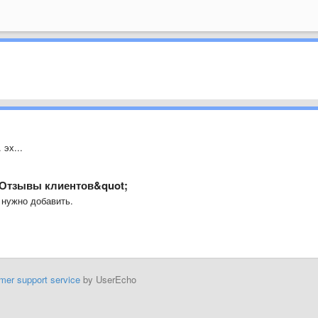
 эх...
t;Отзывы клиентов&quot;
 нужно добавить.
mer support service
by UserEcho