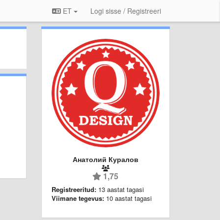
ET
Logi sisse / Registreeri
Анатолий Куралов
1,75
Registreeritud:
13 aastat tagasi
Viimane tegevus:
10 aastat tagasi