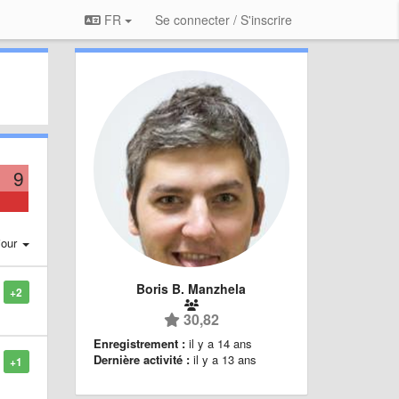
FR
Se connecter / S'inscrire
9
jour
Boris B. Manzhela
+2
30,82
Enregistrement :
il y a 14 ans
Dernière activité :
il y a 13 ans
+1