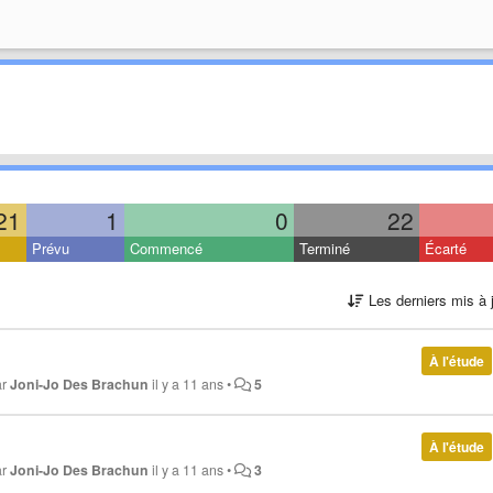
21
1
0
22
Prévu
Commencé
Terminé
Écarté
Les derniers mis à 
À l'étude
ar
Joni-Jo Des Brachun
il y a 11 ans
•
5
À l'étude
ar
Joni-Jo Des Brachun
il y a 11 ans
•
3