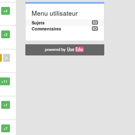
+4
Menu utilisateur
Sujets
53
Commentaires
63
+3
0
+11
+1
+7