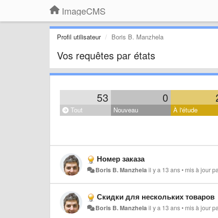
ImageCMS
Profil utilisateur
Boris B. Manzhela
Vos requêtes par états
53
0
Tout
Nouveau
À l'étude
Номер заказа
Boris B. Manzhela
il y a 13 ans
•
mis à jour p
Скидки для нескольких товаров
Boris B. Manzhela
il y a 13 ans
•
mis à jour p