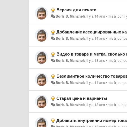
Версия для печати
Boris B. Manzhela
il y a 14 ans
•
mis à jour
il
Добавление ассоциированных ка
Boris B. Manzhela
il y a 14 ans
•
mis à jour p
Видео в товаре и метка, сколько
Boris B. Manzhela
il y a 13 ans
•
mis à jour p
Безлимитное количество товаро
Boris B. Manzhela
il y a 14 ans
•
mis à jour p
Старая цена и варианты
Boris B. Manzhela
il y a 13 ans
•
mis à jour p
Добавить внутренний номер това
Boris B. Manzhela
il y a 13 ans
•
mis à jour p