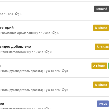
Terminé
 y a 12 ans
•
5
тегорий
À l'étude
ar
Компания Аромалайн
il y a 12 ans
•
5
 видео добавлено
À l'étude
ar
Yuri Mamonchuk
il y a 12 ans
•
0
в
À l'étude
ar
info (руководитель проекта)
il y a 13 ans
•
3
À l'étude
ar
info (руководитель проекта)
il y a 13 ans
•
2
ра
Prévu
ar
Yuri Mamonchuk
il y a 13 ans
•
7