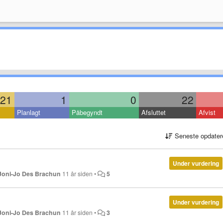
21
1
0
22
Planlagt
Påbegyndt
Afsluttet
Afvist
Seneste opdater
Under vurdering
Joni-Jo Des Brachun
11 år siden
•
5
Under vurdering
Joni-Jo Des Brachun
11 år siden
•
3