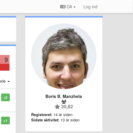
DA
Log ind
9
ede
Boris B. Manzhela
+2
30,82
Registreret:
14 år siden
Sidste aktivitet:
13 år siden
+1