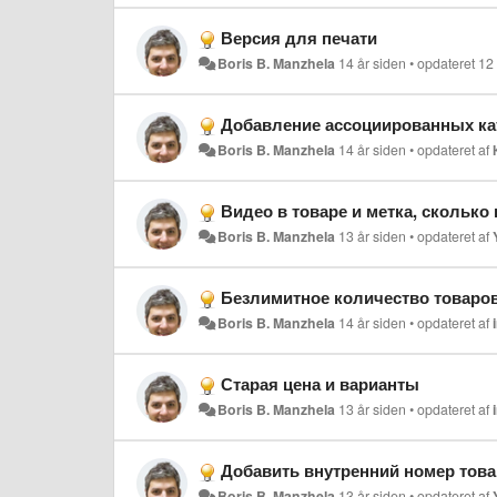
Версия для печати
Boris B. Manzhela
14 år siden
•
opdateret
12
Добавление ассоциированных ка
Boris B. Manzhela
14 år siden
•
opdateret af
Видео в товаре и метка, сколько
Boris B. Manzhela
13 år siden
•
opdateret af
Безлимитное количество товаро
Boris B. Manzhela
14 år siden
•
opdateret af
Старая цена и варианты
Boris B. Manzhela
13 år siden
•
opdateret af
Добавить внутренний номер това
Boris B. Manzhela
13 år siden
•
opdateret af