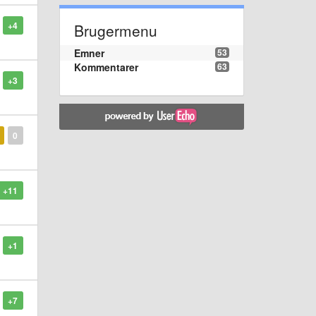
+4
Brugermenu
Emner
53
Kommentarer
63
+3
0
+11
+1
+7