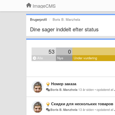
ImageCMS
Brugerprofil
Boris B. Manzhela
Dine sager inddelt efter status
53
0
Alle
Nye
Under vurdering
Номер заказа
Boris B. Manzhela
13 år siden
•
opdateret af
Скидки для нескольких товаров
Boris B. Manzhela
13 år siden
•
opdateret af