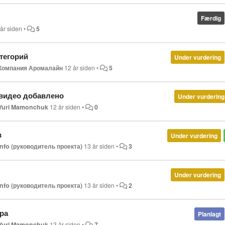
Færdig
 år siden
•
5
тегорий
Under vurdering
Компания Аромалайн
12 år siden
•
5
 видео добавлено
Under vurdering
Yuri Mamonchuk
12 år siden
•
0
в
Under vurdering
info (руководитель проекта)
13 år siden
•
3
Under vurdering
info (руководитель проекта)
13 år siden
•
2
ра
Planlagt
Yuri Mamonchuk
13 år siden
•
7