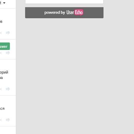
st
ов
swer
горий
ра
вся