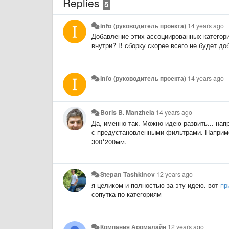
Replies
5
info (руководитель проекта)
14 years ago
Добавление этих ассоциированных категори
внутри? В сборку скорее всего не будет д
info (руководитель проекта)
14 years ago
Boris B. Manzhela
14 years ago
Да, именно так. Можно идею развить... на
с предустановленными фильтрами. Наприме
300*200мм.
Stepan Tashkinov
12 years ago
я целиком и полностью за эту идею. вот
пр
сопутка по категориям
Компания Аромалайн
12 years ago