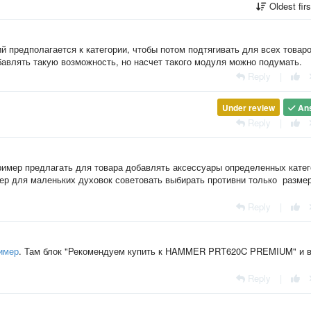
Oldest fir
й предполагается к категории, чтобы потом подтягивать для всех товар
обавлять такую возможность, но насчет такого модуля можно подумать.
Reply
|
Under review
An
Reply
|
пример предлагать для товара добавлять аксессуары определенных кате
р для маленьких духовок советовать выбирать противни только разме
Reply
|
имер
. Там блок "Рекомендуем купить к HAMMER PRT620C PREMIUM" и 
Reply
|