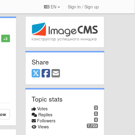
EN
Sign in / Sign up
+3
Share
Topic stats
3
Votes
5
low
Replies
4
Followers
7,723
Views