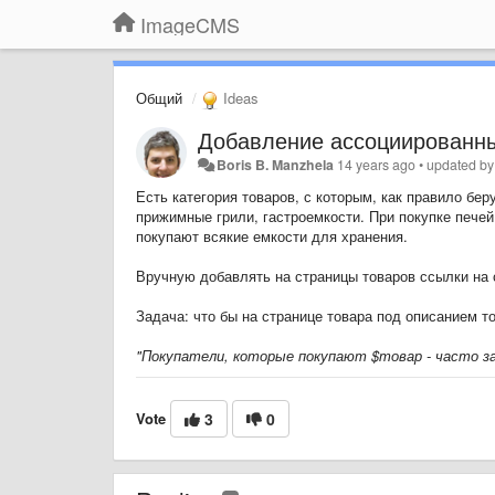
ImageCMS
Общий
Ideas
Добавление ассоциированны
Boris B. Manzhela
14 years ago
•
updated b
Есть категория товаров, с которым, как правило бе
прижимные грили, гастроемкости. При покупке печей
покупают всякие емкости для хранения.
Вручную добавлять на страницы товаров ссылки на с
Задача: что бы на странице товара под описанием т
"Покупатели, которые покупают $товар - часто з
Vote
3
0