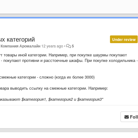
х категорий
Under review
y
Компания Аромалайн
12 years ago
•
5
рут товары иной категории. Например, при покупке шаурмы покупают
 - покупают противни и расстоечные шкафы. При покупке холодильника -
межные категории - сложно (когда их более 3000)
овара выводить ссылку на смежные категории. Например:
аказывают $категория1, $категория2 и $категория3"
Fol