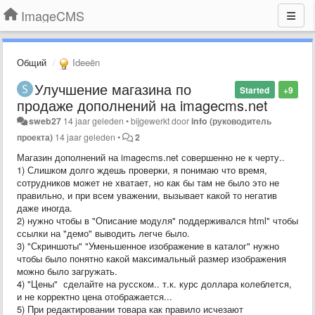
ImageCMS
Общий
Ideeën
Улучшение магазина по
Started
+9
продаже дополнений на imagecms.net
sweb27
14 jaar geleden
•
bijgewerkt door
info (руководитель
проекта)
14 jaar geleden
•
2
Магазин дополнений на imagecms.net совершенно не к черту..
1) Слишком долго ждешь проверки, я понимаю что время,
сотрудников может не хватает, но как бы там не было это не
правильно, и при всем уважении, вызывает какой то негатив
даже иногда.
2) нужно чтобы в "Описание модуля" поддерживался html" чтобы
ссылки на "демо" выводить легче было.
3) "Скриншоты" "Уменьшенное изображение в каталог" нужно
чтобы было понятно какой максимальный размер изображения
можно было загружать.
4) "Цены" сделайте на русском.. т.к. курс доллара колеблется,
и не корректно цена отображается...
5) При редактировании товара как правило исчезают