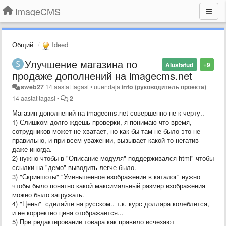
ImageCMS
Общий
Ideed
Улучшение магазина по
Alustatud
+9
продаже дополнений на imagecms.net
sweb27
14 aastat tagasi
•
uuendaja
info (руководитель проекта)
14 aastat tagasi
•
2
Магазин дополнений на imagecms.net совершенно не к черту..
1) Слишком долго ждешь проверки, я понимаю что время,
сотрудников может не хватает, но как бы там не было это не
правильно, и при всем уважении, вызывает какой то негатив
даже иногда.
2) нужно чтобы в "Описание модуля" поддерживался html" чтобы
ссылки на "демо" выводить легче было.
3) "Скриншоты" "Уменьшенное изображение в каталог" нужно
чтобы было понятно какой максимальный размер изображения
можно было загружать.
4) "Цены" сделайте на русском.. т.к. курс доллара колеблется,
и не корректно цена отображается...
5) При редактировании товара как правило исчезают