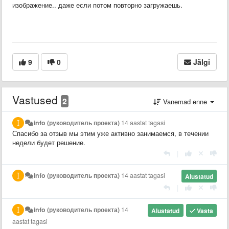
изображение.. даже если потом повторно загружаешь.
9
0
Jälgi
Vastused
2
Vanemad enne
info (руководитель проекта)
14 aastat tagasi
Спасибо за отзыв мы этим уже активно занимаемся, в течении
недели будет решение.
|
info (руководитель проекта)
14 aastat tagasi
Alustatud
|
info (руководитель проекта)
14
Alustatud
Vasta
aastat tagasi