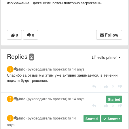
изображение.. даже если потом повторно загружаешь.
9
0
Follow
Replies
2
vells primer
info (руководитель проекта)
fa 14 anys
Спасибо за отзыв мы этим уже активно занимаемся, в течении
недели будет решение.
|
info (руководитель проекта)
fa 14 anys
Started
|
info (руководитель проекта)
fa 14
Started
Answer
anys