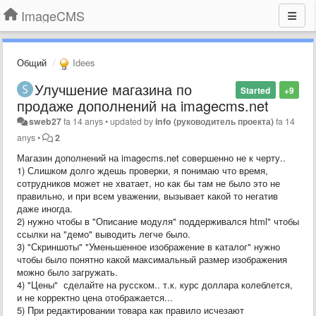
ImageCMS
Общий
Idees
Улучшение магазина по
Started
+9
продаже дополнений на imagecms.net
sweb27
fa 14 anys
•
updated by
info (руководитель проекта)
fa 14
anys
•
2
Магазин дополнений на imagecms.net совершенно не к черту..
1) Слишком долго ждешь проверки, я понимаю что время,
сотрудников может не хватает, но как бы там не было это не
правильно, и при всем уважении, вызывает какой то негатив
даже иногда.
2) нужно чтобы в "Описание модуля" поддерживался html" чтобы
ссылки на "демо" выводить легче было.
3) "Скриншоты" "Уменьшенное изображение в каталог" нужно
чтобы было понятно какой максимальный размер изображения
можно было загружать.
4) "Цены" сделайте на русском.. т.к. курс доллара колеблется,
и не корректно цена отображается...
5) При редактировании товара как правило исчезают