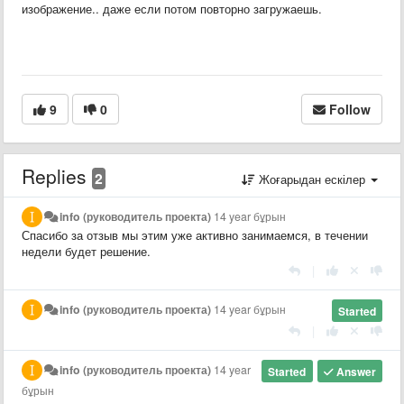
изображение.. даже если потом повторно загружаешь.
9
0
Follow
Replies
2
Жоғарыдан ескілер
info (руководитель проекта)
14 year бұрын
Спасибо за отзыв мы этим уже активно занимаемся, в течении
недели будет решение.
|
info (руководитель проекта)
14 year бұрын
Started
|
info (руководитель проекта)
14 year
Started
Answer
бұрын