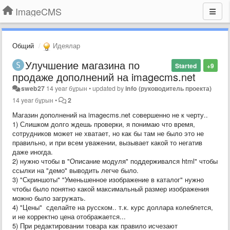
ImageCMS
Общий
Идеялар
Улучшение магазина по
Started
+9
продаже дополнений на imagecms.net
sweb27
14 year бұрын
•
updated by
info (руководитель проекта)
14 year бұрын
•
2
Магазин дополнений на imagecms.net совершенно не к черту..
1) Слишком долго ждешь проверки, я понимаю что время,
сотрудников может не хватает, но как бы там не было это не
правильно, и при всем уважении, вызывает какой то негатив
даже иногда.
2) нужно чтобы в "Описание модуля" поддерживался html" чтобы
ссылки на "демо" выводить легче было.
3) "Скриншоты" "Уменьшенное изображение в каталог" нужно
чтобы было понятно какой максимальный размер изображения
можно было загружать.
4) "Цены" сделайте на русском.. т.к. курс доллара колеблется,
и не корректно цена отображается...
5) При редактировании товара как правило исчезают