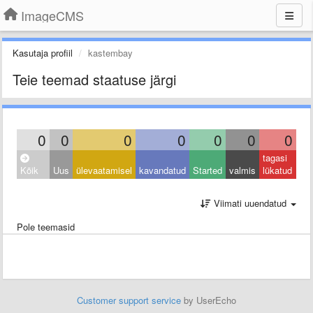
ImageCMS
Kasutaja profiil
kastembay
Teie teemad staatuse järgi
0
0
0
0
0
0
0
tagasi
Kõik
Uus
ülevaatamisel
kavandatud
Started
valmis
lükatud
Viimati uuendatud
Pole teemasid
Customer support service
by UserEcho