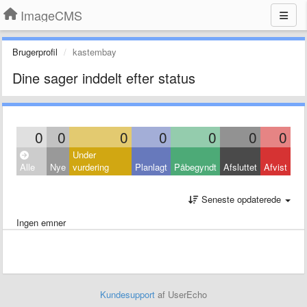
ImageCMS
Brugerprofil
kastembay
Dine sager inddelt efter status
0
0
0
0
0
0
0
Under
Alle
Nye
vurdering
Planlagt
Påbegyndt
Afsluttet
Afvist
Seneste opdaterede
Ingen emner
Kundesupport
af UserEcho