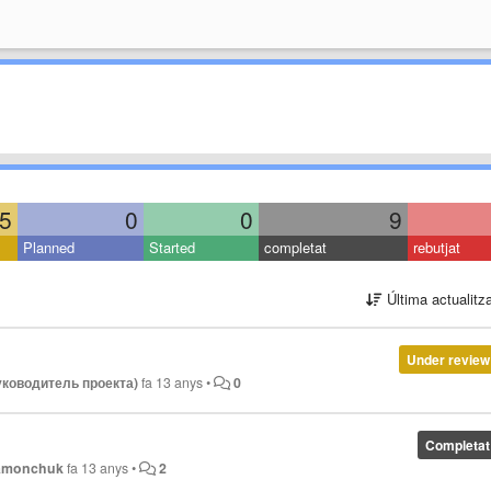
5
0
0
9
Planned
Started
completat
rebutjat
Última actualitz
Under review
руководитель проекта)
fa 13 anys
•
0
Completat
Mamonchuk
fa 13 anys
•
2