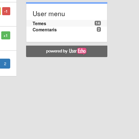
-1
User menu
Temes
14
Comentaris
2
+1
2