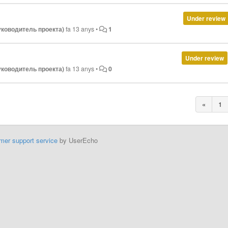
Under review
руководитель проекта)
fa 13 anys
•
1
Under review
руководитель проекта)
fa 13 anys
•
0
«
1
mer support service
by UserEcho