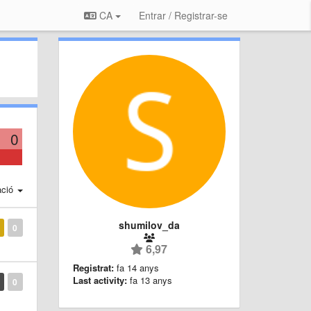
CA
Entrar / Registrar-se
0
ació
shumilov_da
0
6,97
Registrat:
fa 14 anys
Last activity:
fa 13 anys
0