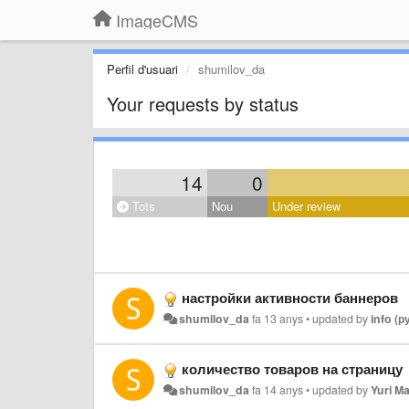
ImageCMS
Perfil d'usuari
shumilov_da
Your requests by status
14
0
Tots
Nou
Under review
настройки активности баннеров
shumilov_da
fa 13 anys
•
updated by
info (
количество товаров на страницу
shumilov_da
fa 14 anys
•
updated by
Yuri 