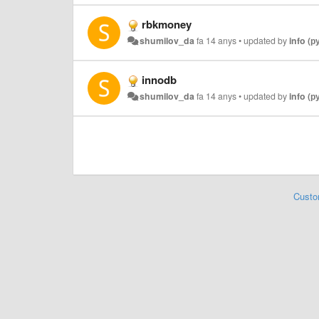
rbkmoney
shumilov_da
fa 14 anys
•
updated by
info (
innodb
shumilov_da
fa 14 anys
•
updated by
info (
Custo