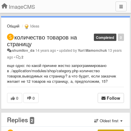
ImageCMS
Общий
Ideas
количество товаров на
Completed
0
страницу
shumilov_da
14 years ago
•
updated by
Yuri Mamonchuk
13 years
ago
•
2
еще одно: по какой причине жестко запрограммировано
в ./application/modules/shop/category.php количество
товаров,выводимых на страницу? а что будет, если заказчик
желает не 12 товаров на страницу, а, предположим, 15?
0
0
Follow
Replies
2
Oldest first