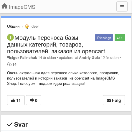
ImageCMS
Общий
Idéer
Модуль переноса базы
Planlagt
+11
данных категорий, товаров,
пользователей, заказов из opencart.
Igor Palinchak
14 år siden
•
opdateret af
Andriy Gula
12 år siden
•
14
Очень актуальная идея переноса спика каталогов, продукции,
пользователей и истории заказов из opencart на ImageCMS
Shop. Голосуем, подаем идеи реализации!
11
0
Følg
Svar