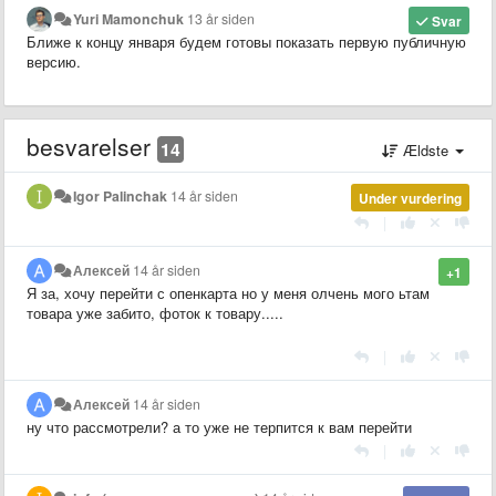
Yuri Mamonchuk
13 år siden
Svar
Ближе к концу января будем готовы показать первую публичную
версию.
besvarelser
14
Ældste
Igor Palinchak
14 år siden
Under vurdering
|
Алексей
14 år siden
+1
Я за, хочу перейти с опенкарта но у меня олчень мого ьтам
товара уже забито, фоток к товару.....
|
Алексей
14 år siden
ну что рассмотрели? а то уже не терпится к вам перейти
|