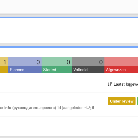
1
0
0
0
Planned
Started
Voltooid
Afgewezen
Laatst bijgew
Under review
oor
info (руководитель проекта)
14 jaar geleden
•
5