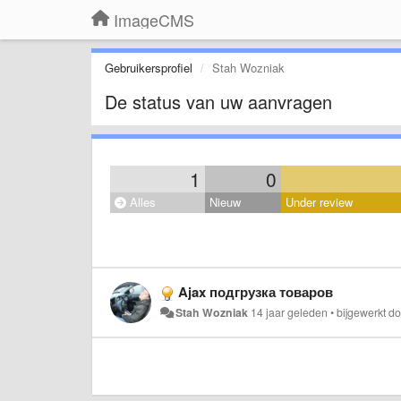
ImageCMS
Gebruikersprofiel
Stah Wozniak
De status van uw aanvragen
1
0
Alles
Nieuw
Under review
Ajax подгрузка товаров
Stah Wozniak
14 jaar geleden
•
bijgewerkt d