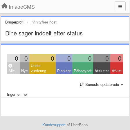
ImageCMS
Brugerprofil
infinityfree host
Dine sager inddelt efter status
0
0
0
0
0
0
0
Under
Alle
Nye
vurdering
Planlagt
Påbegyndt
Afsluttet
Afvist
Seneste opdaterede
Ingen emner
Kundesupport
af UserEcho