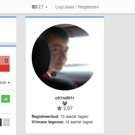
ET
Logi sisse / Registreeri
0
atud
c01nd01r
+8
2,07
Registreeritud:
13 aastat tagasi
Viimane tegevus:
12 aastat tagasi
0