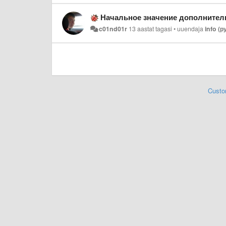
Начальное значение дополнител
c01nd01r
13 aastat tagasi
•
uuendaja
info (
Custo