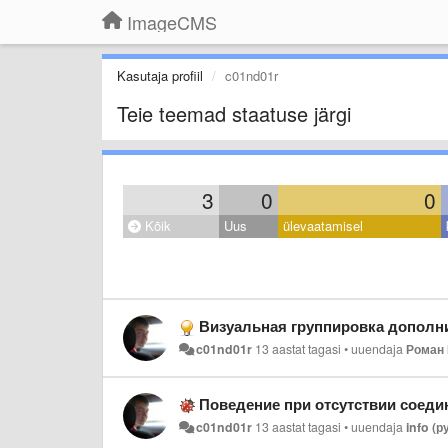
ImageCMS
Kasutaja profiil
c01nd01r
Teie teemad staatuse järgi
3
0
0
Kõik
Uus
ülevaatamisel
Визуальная группировка дополн
c01nd01r
13 aastat tagasi
•
uuendaja
Роман
Поведение при отсутствии соеди
c01nd01r
13 aastat tagasi
•
uuendaja
info (