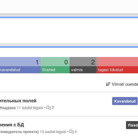
1
0
2
kavandatud
Started
valmis
tagasi lükatud
Viimati uuend
ительных полей
Kavandatud
 Наддака
11 aastat tagasi
•
7
нения с БД
Fixed
руководитель проекта)
13 aastat tagasi
•
1