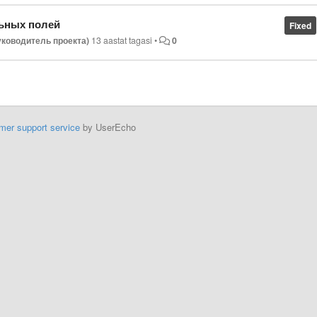
ьных полей
Fixed
руководитель проекта)
13 aastat tagasi
•
0
mer support service
by UserEcho