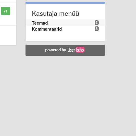
+1
Kasutaja menüü
Teemad
3
Kommentaarid
8