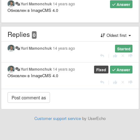
Yuri Mamonchuk
14 years ago
Answer
Обновлен в ImageCMS 4.0
Replies
0
Oldest first
Yuri Mamonchuk
14 years ago
Started
|
Yuri Mamonchuk
14 years ago
Fixed
Answer
Обновлен в ImageCMS 4.0
|
Customer support service
by UserEcho