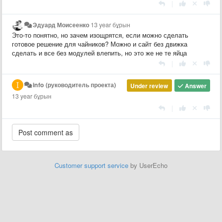
|
Эдуард Моисеенко
13 year бұрын
Это-то понятно, но зачем изощрятся, если можно сделать
готовое решение для чайников? Можно и сайт без движка
сделать и все без модулей влепить, но это же не те яйца
|
info (руководитель проекта)
Under review
Answer
13 year бұрын
|
Customer support service
by UserEcho