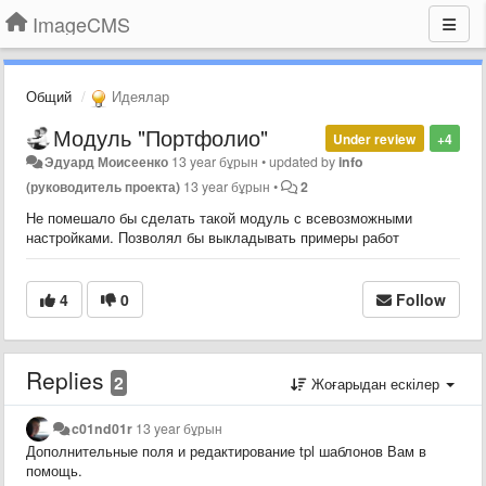
ImageCMS
Общий
Идеялар
Модуль "Портфолио"
Under review
+4
Эдуард Моисеенко
13 year бұрын
•
updated by
info
(руководитель проекта)
13 year бұрын
•
2
Не помешало бы сделать такой модуль с всевозможными
настройками. Позволял бы выкладывать примеры работ
4
0
Follow
Replies
2
Жоғарыдан ескілер
c01nd01r
13 year бұрын
Дополнительные поля и редактирование tpl шаблонов Вам в
помощь.