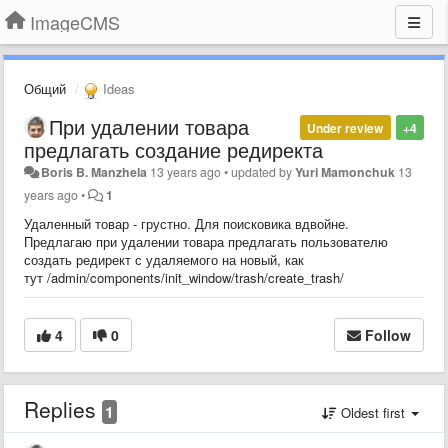
ImageCMS
Общий
Ideas
При удалении товара
Under review
+4
предлагать создание редиректа
Boris B. Manzhela
13 years ago
•
updated by
Yuri Mamonchuk
13
years ago
•
1
Удаленный товар - грустно. Для поисковика вдвойне.
Предлагаю при удалении товара предлагать пользователю
создать редирект с удаляемого на новый, как
тут /admin/components/init_window/trash/create_trash/
4
0
Follow
Replies
1
Oldest first