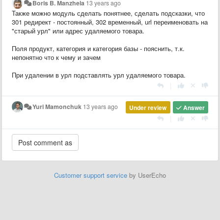
Boris B. Manzhela
13 years ago
Также можно модуль сделать понятнее, сделать подсказки, что
301 редирект - постоянный, 302 временный, url переименовать на
"старый урл" или адрес удаляемого товара.
Поля продукт, категория и категория базы - пояснить, т.к.
непонятно что к чему и зачем
При удалении в урл подставлять урл удаляемого товара.
|
Yuri Mamonchuk
13 years ago
Under review
Answer
|
Customer support service
by UserEcho