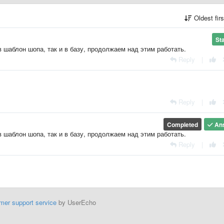
Oldest fir
St
 шаблон шопа, так и в базу, продолжаем над этим работать.
Reply
|
Reply
|
Completed
An
 шаблон шопа, так и в базу, продолжаем над этим работать.
Reply
|
mer support service
by UserEcho