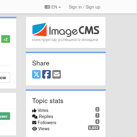
EN
Sign in / Sign up
+2
Share
low
Topic stats
2
Votes
1
Replies
swer
4
Followers
6,882
Views