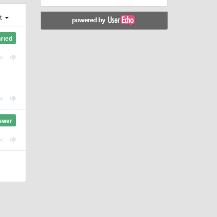
st
arted
swer