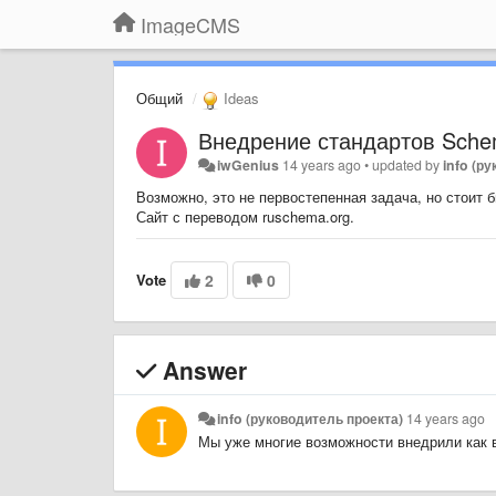
ImageCMS
Общий
Ideas
Внедрение стандартов Sche
iwGenius
14 years ago
•
updated by
info (р
Возможно, это не первостепенная задача, но стоит 
Сайт с переводом ruschema.org.
Vote
2
0
Answer
info (руководитель проекта)
14 years ago
Мы уже многие возможности внедрили как в