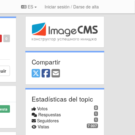
ES
Iniciar sesión / Darse de alta
0
Compartir
uir
Estadísticas del topic
0
Votos
esta
1
Respuestas
1
Seguidores
7 007
Vistas