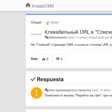
ImageCMS
Общий
Ideas
Кликабельный URL в "Списк
Dimmmetrio
hace 14 años
•
actualizado por
На "Главной" странице CMS ссылки в столбце URL кл
Voto
0
0
Respuesta
info (руководитель проекта)
hace 14 años
Появляется иконка "Перейти на сайт" при 