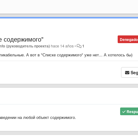
е содержимого"
Denegado
info (руководитель проекта)
hace 14 años
•
1
икабельные. А вот в "Списке содержимого" уже нет... А хотелось бы)
Seg
Respu
наведении на любой объект содержимого.