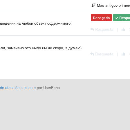
Más antiguo prime
Denegado
Respu
наведении на любой объект содержимого.
Respuesta
|
али, замечено это было бы не скоро, я думаю)
Respuesta
|
 de atención al cliente
por UserEcho