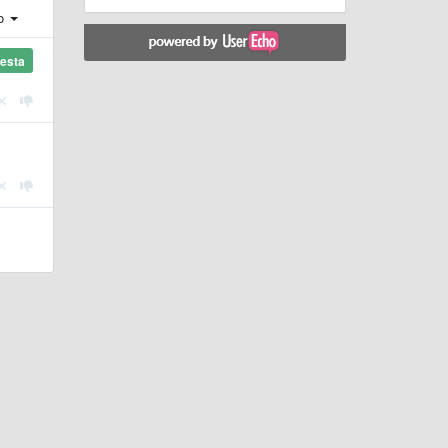
ro
esta