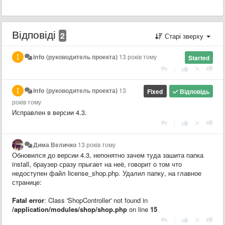
Відповіді
2
Старі зверху
info (руководитель проекта)
13 років тому
Started
|
info (руководитель проекта)
13
Fixed
Відповідь
років тому
Исправлен в версии 4.3.
|
Дима Величко
13 років тому
Обновился до версии 4.3, непонятно зачем туда зашита папка
install, браузер сразу прыгает на неё, говорит о том что
недоступен файл license_shop.php. Удалил папку, на главное
странице:
Fatal error
: Class 'ShopController' not found in
/application/modules/shop/shop.php
on line
15
|