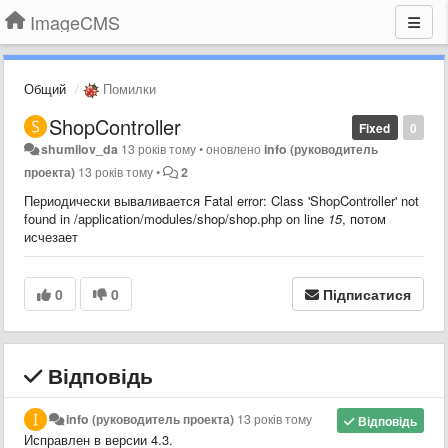
ImageCMS
Общий
Помилки
ShopController
Fixed
0
shumilov_da
13 років тому
•
оновлено
info (руководитель
проекта)
13 років тому
•
2
Периодически вываливается Fatal error: Class 'ShopController' not
found in /application/modules/shop/shop.php on line
15
, потом
исчезает
0
0
Підписатися
Відповідь
info (руководитель проекта)
13 років тому
Відповідь
Исправлен в версии 4.3.