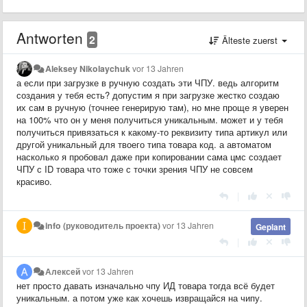
Antworten
2
Älteste zuerst
Aleksey Nikolaychuk
vor 13 Jahren
а если при загрузке в ручную создать эти ЧПУ. ведь алгоритм
создания у тебя есть? допустим я при загрузке жестко создаю
их сам в ручную (точнее генерирую там), но мне проще я уверен
на 100% что он у меня получиться уникальным. может и у тебя
получиться привязаться к какому-то реквизиту типа артикул или
другой уникальный для твоего типа товара код. а автоматом
насколько я пробовал даже при копировании сама цмс создает
ЧПУ с ID товара что тоже с точки зрения ЧПУ не совсем
красиво.
|
info (руководитель проекта)
vor 13 Jahren
Geplant
|
Алексей
vor 13 Jahren
нет просто давать изначально чпу ИД товара тогда всё будет
уникальным. а потом уже как хочешь извращайся на чипу.