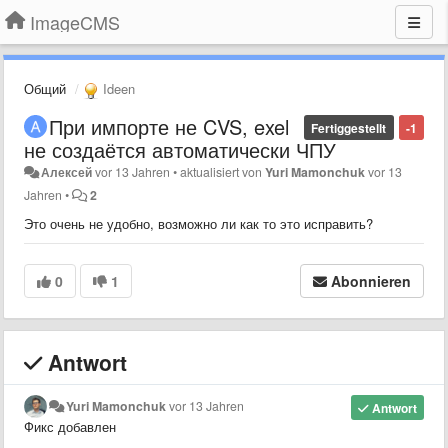
ImageCMS
Общий
Ideen
При импорте не CVS, exel
Fertiggestellt
-1
не создаётся автоматически ЧПУ
Алексей
vor 13 Jahren
•
aktualisiert von
Yuri Mamonchuk
vor 13
Jahren
•
2
Это очень не удобно, возможно ли как то это исправить?
0
1
Abonnieren
Antwort
Yuri Mamonchuk
vor 13 Jahren
Antwort
Фикс добавлен