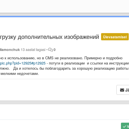
грузку дополнительных изображений
Ülevaatamisel
 Mamonchuk
13 aastat tagasi
•
0
о к использованию, но в CMS не реализовано. Примерно и подробно
topic.php?pid=12925#p12925
-
потуги в реализации и ссылки на инструкции
олжно.
Да и хотелось бы поблагодарить за хорошую реализацию работы
а мелкими недочетами.
Jä
V