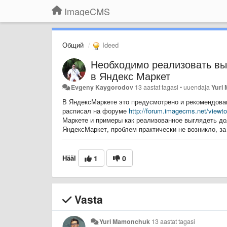
ImageCMS
Общий
Ideed
Необходимо реализовать вы
в Яндекс Маркет
Evgeny Kaygorodov
13 aastat tagasi
•
uuendaja
Yuri
В ЯндексМаркете это предусмотрено и рекомендован
расписал
на форуме
http://forum.imagecms.net/view
Маркете и примеры как реализованное выглядеть д
ЯндексМаркет, проблем практически не возникло, з
Hääl
1
0
Vasta
Yuri Mamonchuk
13 aastat tagasi