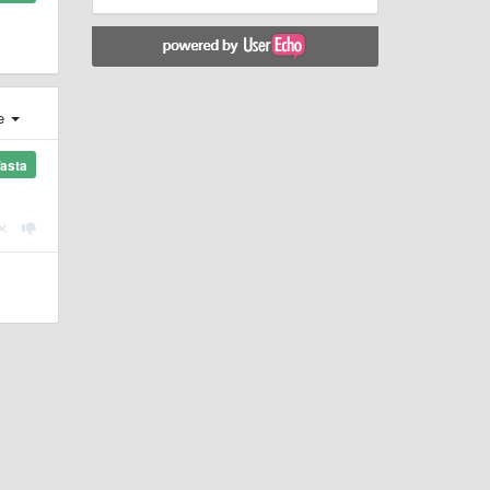
e
asta