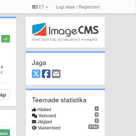
ET
Logi sisse / Registreeri
+1
Jaga
 в
 с
lgi
Teemade statistika
1
Hääled
0
Vastused
2
Jälgijad
5762
Vaatamised
asta