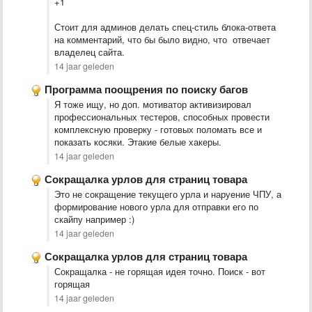
+1
Стоит для админов делать спец-стиль блока-ответа
на комментарий, что бы было видно, что отвечает
владелец сайта.
14 jaar geleden
Программа поощрения по поиску багов
Я тоже ищу, но доп. мотиватор активизировал
профессиональных тестеров, способных провести
комплексную проверку - готовых поломать все и
показать косяки. Этакие белые хакеры.
14 jaar geleden
Сокращалка урлов для страниц товара
Это не сокращение текущего урла и наруение ЧПУ, а
формирование нового урла для отправки его по
скайпу например :)
14 jaar geleden
Сокращалка урлов для страниц товара
Сокращалка - не горящая идея точно. Поиск - вот
горящая
14 jaar geleden